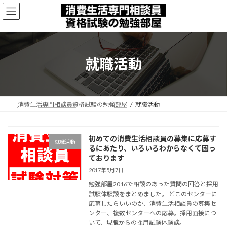
コ
ナ
ン
ビ
テ
ゲ
ン
ー
ツ
シ
へ
ョ
就職活動
ス
ン
キ
に
ッ
移
プ
動
消費生活専門相談員資格試験の勉強部屋
就職活動
初めての消費生活相談員の募集に応募す
就職活動
るにあたり、いろいろわからなくて困っ
ております
2017年5月7日
勉強部屋2016で相談のあった質問の回答と採用
試験体験談をまとめました。 どこのセンターに
応募したらいいのか、消費生活相談員の募集セ
ンター、複数センターへの応募。採用面接につ
いて、現職からの採用試験体験談。