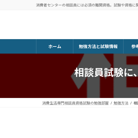
コ
ナ
消費者センターの相談員には必須の難関資格。試験や資格に
ン
ビ
テ
ゲ
ン
ー
ツ
シ
へ
ョ
ホーム
勉強方法と試験情報
参
ス
ン
キ
に
ッ
移
相談員試験に
プ
動
消費生活専門相談員資格試験の勉強部屋
勉強方法
相